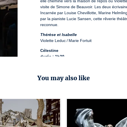
elle chemine vers la maison de repos où Violette 
visite de Simone de Beauvoir. Les deux écrivai
Incarnée par Louise Chevillotte, Marine Helmli
par la pianiste Lucie Sansen, cette rêverie théât
reconnue.
Thérèse et Isabelle
Violette Leduc / Marie Fortuit
Célestine
durée : 1h30
Bord de scène à l'issu de la représentation du 
License number: 3-1119753
You may also like