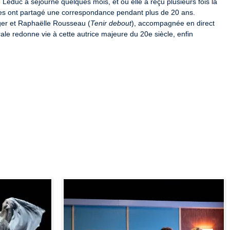
Leduc a séjourné quelques mois, et où elle a reçu plusieurs fois la 
nes ont partagé une correspondance pendant plus de 20 ans. 
nger et Raphaëlle Rousseau (
Tenir debout
), accompagnée en direct 
rale redonne vie à cette autrice majeure du 20e siècle, enfin 
mercredi 26 novembre.