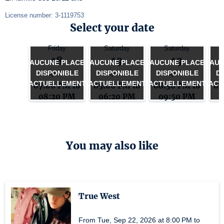
License number: 3-1119753
Select your date
Friday
Saturday
Saturday
18
19
19
AUCUNE PLACE
AUCUNE PLACE
AUCUNE PLACE
AUC
DISPONIBLE
DISPONIBLE
DISPONIBLE
D
Sep 2026
Sep 2026
Sep 2026
ACTUELLEMENT
ACTUELLEMENT
ACTUELLEMENT
ACT
07:00 PM to
05:00 PM to
08:30 PM to
05
08:20 PM
06:20 PM
09:50 PM
0
You may also like
True West
From Tue, Sep 22, 2026 at 8:00 PM to