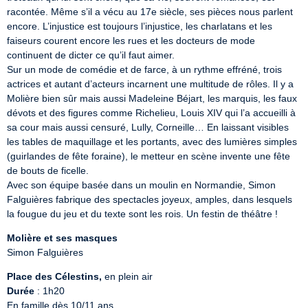
racontée. Même s’il a vécu au 17e siècle, ses pièces nous parlent 
encore. L’injustice est toujours l’injustice, les charlatans et les 
faiseurs courent encore les rues et les docteurs de mode 
continuent de dicter ce qu’il faut aimer.

Sur un mode de comédie et de farce, à un rythme effréné, trois 
actrices et autant d’acteurs incarnent une multitude de rôles. Il y a 
Molière bien sûr mais aussi Madeleine Béjart, les marquis, les faux 
dévots et des figures comme Richelieu, Louis XIV qui l’a accueilli à 
sa cour mais aussi censuré, Lully, Corneille… En laissant visibles 
les tables de maquillage et les portants, avec des lumières simples 
(guirlandes de fête foraine), le metteur en scène invente une fête 
de bouts de ficelle.

Avec son équipe basée dans un moulin en Normandie, Simon 
Falguières fabrique des spectacles joyeux, amples, dans lesquels 
la fougue du jeu et du texte sont les rois. Un festin de théâtre !
Molière et ses masques
Simon Falguières
Place des Célestins,
Durée
 : 1h20

En famille dès 10/11 ans