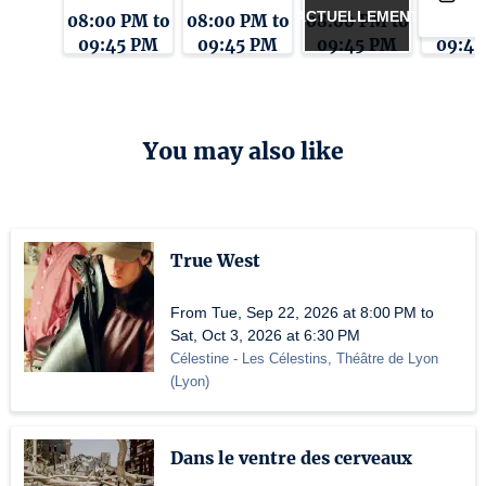
ACTUELLEMENT
08:00 PM to
08:00 PM to
08:00 PM to
08:00 
09:45 PM
09:45 PM
09:45 PM
09:4
You may also like
True West
From Tue, Sep 22, 2026 at 8:00 PM to
Sat, Oct 3, 2026 at 6:30 PM
Célestine
- Les Célestins, Théâtre de Lyon
(
Lyon
)
Dans le ventre des cerveaux