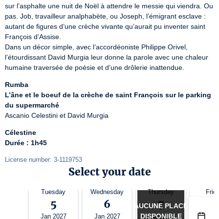
sur l’asphalte une nuit de Noël à attendre le messie qui viendra. Ou 
pas. Job, travailleur analphabète, ou Joseph, l’émigrant esclave : 
autant de figures d’une crèche vivante qu’aurait pu inventer saint 
François d’Assise.

Dans un décor simple, avec l’accordéoniste Philippe Orivel, 
l’étourdissant David Murgia leur donne la parole avec une chaleur 
humaine traversée de poésie et d’une drôlerie inattendue.
Rumba
L’âne et le boeuf de la crèche de saint François sur le parking 
du supermarché
Ascanio Celestini et David Murgia
Célestine
Durée : 1h45
License number: 3-1119753
Select your date
Tuesday
Wednesday
Thursday
Frid
5
6
7
8
AUCUNE PLACE
DISPONIBLE
Jan 2027
Jan 2027
Jan 2027
Jan 2