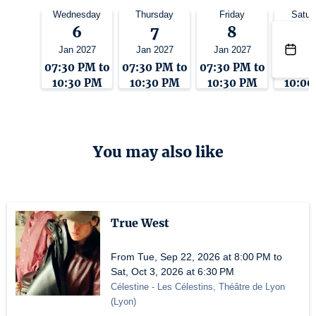
Wednesday
Thursday
Friday
Satur
6
7
8
9
Jan 2027
Jan 2027
Jan 2027
Jan 2
07:30 PM to
07:30 PM to
07:30 PM to
07:00 
10:30 PM
10:30 PM
10:30 PM
10:00
You may also like
True West
From Tue, Sep 22, 2026 at 8:00 PM to
Sat, Oct 3, 2026 at 6:30 PM
Célestine
- Les Célestins, Théâtre de Lyon
(
Lyon
)