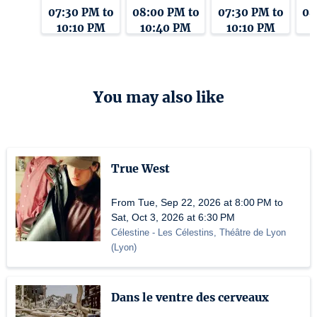
07:30 PM to
08:00 PM to
07:30 PM to
08
10:10 PM
10:40 PM
10:10 PM
1
You may also like
True West
From Tue, Sep 22, 2026 at 8:00 PM to
Sat, Oct 3, 2026 at 6:30 PM
Célestine
- Les Célestins, Théâtre de Lyon
(
Lyon
)
Dans le ventre des cerveaux