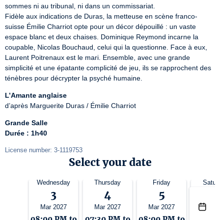
sommes ni au tribunal, ni dans un commissariat.

Fidèle aux indications de Duras, la metteuse en scène franco-
suisse Émilie Charriot opte pour un décor dépouillé : un vaste 
espace blanc et deux chaises. Dominique Reymond incarne la 
coupable, Nicolas Bouchaud, celui qui la questionne. Face à eux, 
Laurent Poitrenaux est le mari. Ensemble, avec une grande 
simplicité et une épatante complicité de jeu, ils se rapprochent des 
ténèbres pour décrypter la psyché humaine.
L’Amante anglaise
d’après Marguerite Duras / Émilie Charriot
Grande Salle
Durée : 1h40
License number: 3-1119753
Select your date
Wednesday
Thursday
Friday
Satur
3
4
5
6
Mar 2027
Mar 2027
Mar 2027
Mar 2
08:00 PM to
07:30 PM to
08:00 PM to
07:00 