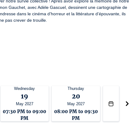
r notre survie collective ! Après avoir exploré la mémoire de notre 
imon Gauchet, avec Adèle Gascuel, dessinent une cartographie de 
dresse dans le cinéma d’horreur et la littérature d’épouvante, ils 
e pas crever de trouille.
Wednesday
Thursday
19
20
May 2027
May 2027
07:30 PM to 09:00
08:00 PM to 09:30
PM
PM