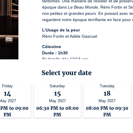
fantômes. Une manière de résister et de préserve
époque dans 
Le Beau Monde
, Rémi Fortin et S
nos petites et grandes peurs. En puisant avec ten
regardent notre époque terrifiante en face pour n
L’Usage de la peur
Rémi Fortin et Adèle Gascuel
Célestine
Durée : 1h30
En famille dès 12/13 ans
License number: 3-1119753
Select your date
Friday
Saturday
Tuesday
14
15
18
May 2027
May 2027
May 2027
 PM to 09:00
06:30 PM to 08:00
08:00 PM to 09:30
PM
PM
PM