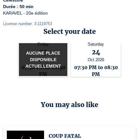
Célestine
Durée : 50 min
KARAVEL - 20e édition
License number: 3-1119753
Select your date
Friday
Saturday
23
24
AUCUNE PLACE
DISPONIBLE
Oct 2026
Oct 2026
ACTUELLEMENT
07:30 PM to 08:30
07:30 PM to 08:30
PM
PM
You may also like
COUP FATAL