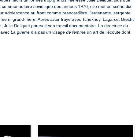
upés, leurs uniformes trop grands intéresse Julie Deliquet plus que 
t communautaire soviétique des années 1970, elle met en scène dix 
ur adolescence au front comme brancardière, lieutenante, sergente 
emme ni grand-mère. Après avoir frayé avec Tchekhov, Lagarce, Brecht 
ulie Deliquet poursuit son travail documentaire. La directrice du 
 avec 
La guerre n’a pas un visage de femme
 un art de l’écoute dont 