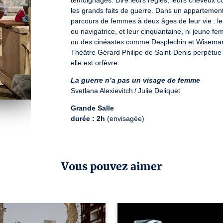
témoignages. Dire leurs règles, leurs cheveux co
les grands faits de guerre. Dans un appartemen
parcours de femmes à deux âges de leur vie : le
ou navigatrice, et leur cinquantaine, ni jeune f
ou des cinéastes comme Desplechin et Wiseman, J
Théâtre Gérard Philipe de Saint-Denis perpétue
elle est orfèvre.
La guerre n’a pas un visage de femme
Svetlana Alexievitch / Julie Deliquet
Grande Salle
durée : 2h
 (envisagée)
Numéro de licence : 3-1119753
Vous pouvez aimer